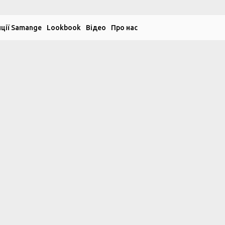
ції Samange
Lookbook
Відео
Про нас