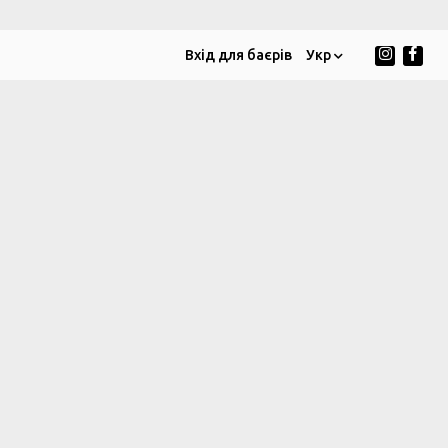
Вхід для баєрів
Укр